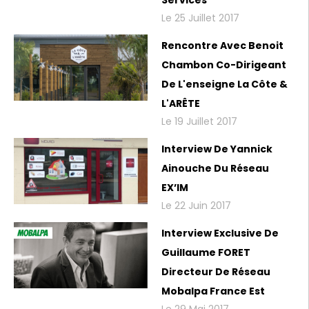
Le 25 Juillet 2017
Rencontre Avec Benoit
Chambon Co-Dirigeant
De L'enseigne La Côte &
L'ARÊTE
Le 19 Juillet 2017
Interview De Yannick
Ainouche Du Réseau
EX’IM
Le 22 Juin 2017
Interview Exclusive De
Guillaume FORET
Directeur De Réseau
Mobalpa France Est
Le 29 Mai 2017