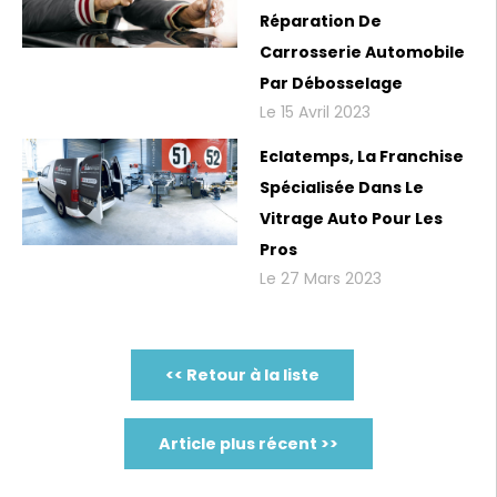
Réparation De
Carrosserie Automobile
Par Débosselage
Le 15 Avril 2023
Eclatemps, La Franchise
Spécialisée Dans Le
Vitrage Auto Pour Les
Pros
Le 27 Mars 2023
<< Retour à la liste
Article plus récent >>