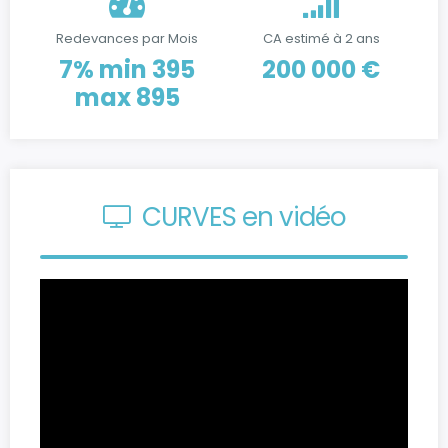
Redevances par Mois
CA estimé à 2 ans
7% min 395
200 000 €
max 895
CURVES en vidéo