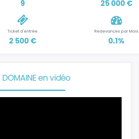
9
25 000 €
Ticket d'entrée
Redevances par Mois
2 500 €
0.1%
 DOMAINE en vidéo