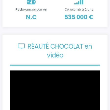
Redevances par An
CA estimé à 2 ans
N.C
535 000 €
RÉAUTÉ CHOCOLAT en
vidéo