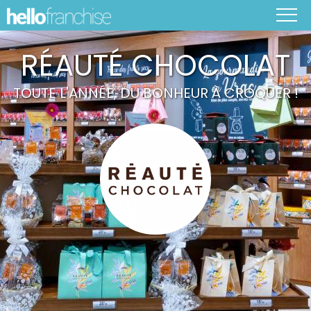
RÉAUTÉ CHOCOLAT
TOUTE L'ANNÉE, DU BONHEUR À CROQUER !