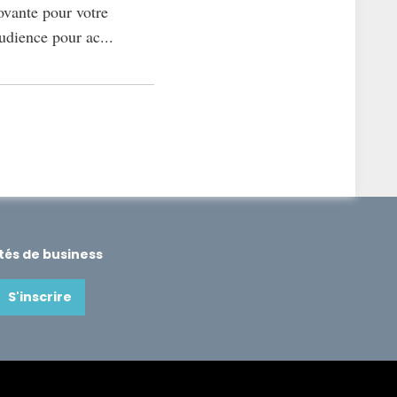
ovante pour votre
udience pour ac...
ités de business
S'inscrire