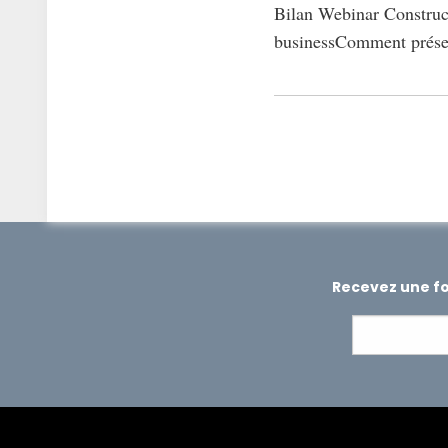
Bilan Webinar Construct
businessComment présent
Recevez une foi