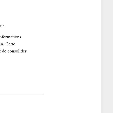
ur.
nformations,
in. Cette
t de consolider