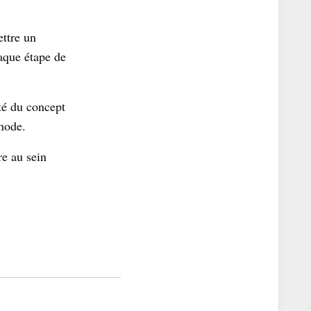
ettre un
haque étape de
ité du concept
hode.
e au sein