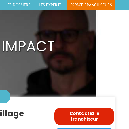
LES DOSSIERS
LES EXPERTS
ESPACE FRANCHISEURS
T IMPACT
illage
Contactez le
franchiseur