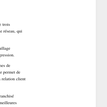
 trois
e réseau, qui
illage
gression.
ines de
ur permet de
 relation client
franchisé
meilleures