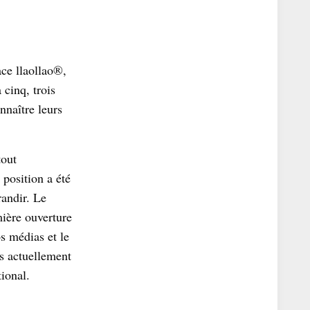
ce llaollao®,
cinq, trois
nnaître leurs
tout
 position a été
randir. Le
mière ouverture
s médias et le
s actuellement
ional.