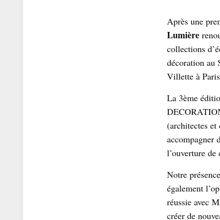
Après une pre
Lumière
renou
collections d’é
décoration au
Villette à Paris
La 3ème éditi
DECORATION, se
(architectes et
accompagner d
l’ouverture de
Notre présence
également l’op
réussie avec M
créer de nouve