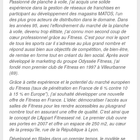
Passionné de planche à voile, j’ai acquis une solide
expérience dans la gestion de réseaux de franchises en
participant au développement des magasins MATOS, l’un
des plus gros acteurs de distribution dans le domaine. Dans
les années 95, avec l’effondrement du marché de la planche
à voile, devenu trop élitiste, j’ai connu mon second coup de
cœur professionnel grâce au Fitness. C’est pour moi le sport
de tous les sports car il s’adresse au plus grand nombre et
répond aussi bien aux objectifs de compétition, de bien-être,
de remise en forme tout en créant du lien social. Après avoir
développé le marketing du groupe Odyssée Fitness, j’ai
fondé mon premier club de Fitness en 1997 à Villeurbanne
(69).
Grâce à cette expérience et le potentiel du marché européen
du Fitness (taux de pénétration en France de 6 % contre 10
à 15 % en Europe*), j'ai souhaité développer une nouvelle
offre de Fitness en France. L'idée: démocratiser l’accès aux
salles de Fitness pour les rendre accessibles au plusgrand
nombre tout en assurant une offre de qualité. C’est ainsi que
le concept de L’Appart Fitnessest né. Le premier club ouvre
ses portes en 2007 et offre un espace de 250 m2, au cœur
de la presqu’île, rue de la République à Lyon.
Développé en filiales dans un premier temps, le modèle se