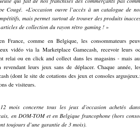
ueuse qui fait de nos franchisés des commerçants pas comme
ppe Cougé. «L’occasion ouvre l’accès à un catalogue de no
ompétitifs, mais permet surtout de trouver des produits inacces
articles de collection du rayon rétro gaming !
»
 en France, comme en Belgique, les consommateurs peuv
jeux vidéo via la Marketplace Gamecash, recevoir leurs oc
nt relai ou en click and collect dans les magasins - mais au
n revendant leurs jeux sans de déplacer. Chaque année, le
h (dont le site de cotations des jeux et consoles argusjeux.
ons de visiteurs.
 12 mois concerne tous les jeux d’occasion achetés dan
çais, en DOM-TOM et en Belgique francophone (hors console
ont toujours d’une garantie de 3 mois).