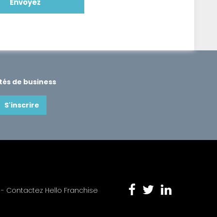
ités de business
S'inscrire
 -
Contactez Hello Franchise