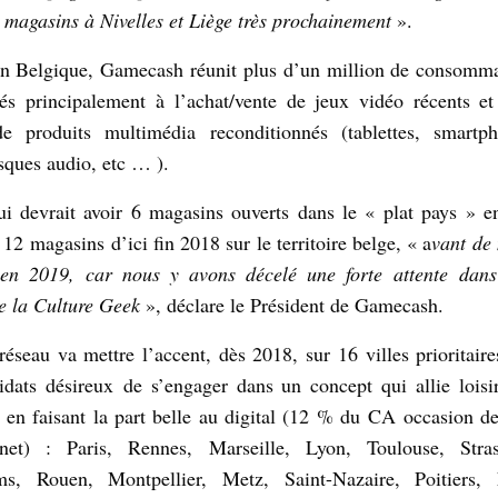
magasins à Nivelles et Liège très prochainement
».
en Belgique, Gamecash réunit plus d’un million de consomma
és principalement à l’achat/vente de jeux vidéo récents et 
e produits multimédia reconditionnés (tablettes, smartp
sques audio, etc … ).
i devrait avoir 6 magasins ouverts dans le « plat pays » en
12 magasins d’ici fin 2018 sur le territoire belge, « a
vant de 
en 2019, car nous y avons décelé une forte attente dans
de la Culture Geek
», déclare le Président de Gamecash.
réseau va mettre l’accent, dès 2018, sur 16 villes prioritaire
idats désireux de s’engager dans un concept qui allie loisi
ut en faisant la part belle au digital (12 % du CA occasion d
rnet) : Paris, Rennes, Marseille, Lyon, Toulouse, Stra
s, Rouen, Montpellier, Metz, Saint-Nazaire, Poitiers,