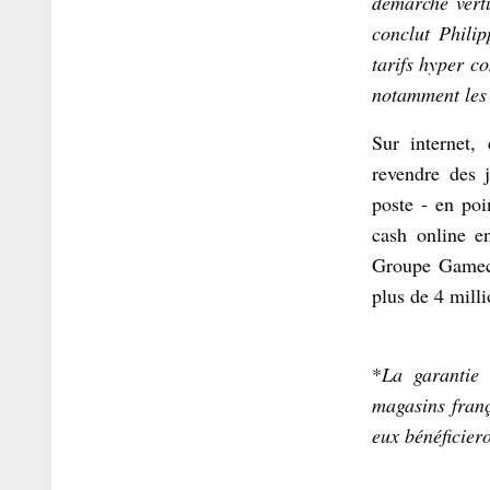
démarche vert
conclut Phili
tarifs hyper c
notamment les 
Sur internet,
revendre des 
poste - en poi
cash online e
Groupe Gamecas
plus de 4 milli
*
La garantie
magasins fran
eux bénéficier