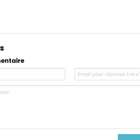
s
entaire