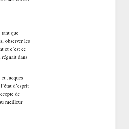
 tant que
s, observer les
t et c’est ce
i régnait dans
e et Jacques
’état d’esprit
accepte de
au meilleur