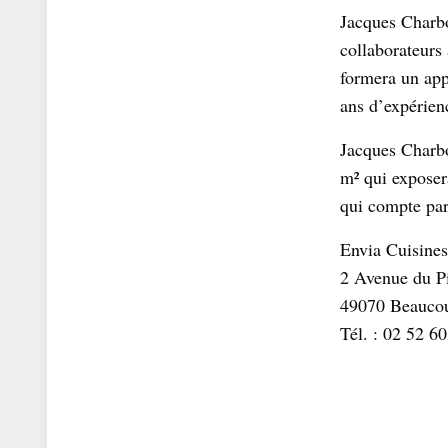
Jacques Charbo
collaborateurs 
formera un app
ans d’expérien
Jacques Charbo
m² qui exposer
qui compte par-
Envia Cuisine
2 Avenue du P
49070 Beauco
Tél. : 02 52 6