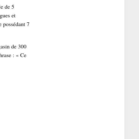
ée de 5
ègues et
ne possédant 7
gasin de 300
hrase : « Ce