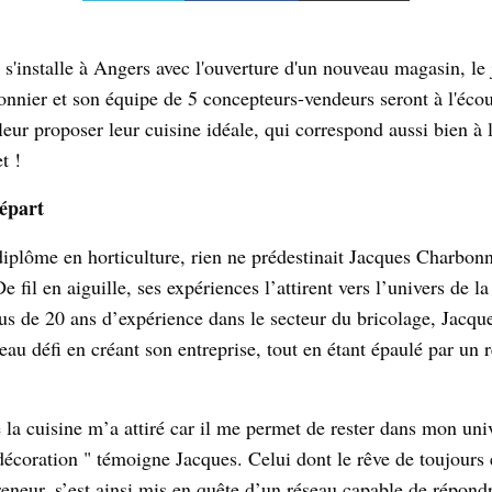
 s'installe à Angers avec l'ouverture d'un nouveau magasin, le
nnier et son équipe de 5 concepteurs-vendeurs seront à l'écou
 leur proposer leur cuisine idéale, qui correspond aussi bien à 
t !
épart
diplôme en horticulture, rien ne prédestinait Jacques Charbonn
De fil en aiguille, ses expériences l’attirent vers l’univers de l
lus de 20 ans d’expérience dans le secteur du bricolage, Jacqu
au défi en créant son entreprise, tout en étant épaulé par un 
 la cuisine m’a attiré car il me permet de rester dans mon univ
décoration " témoigne Jacques. Celui dont le rêve de toujours 
reneur, s’est ainsi mis en quête d’un réseau capable de répondr