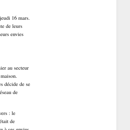
 jeudi 16 mars.
te de leurs
leurs envies
ier au secteur
a maison.
es décide de se
réseau de
ers : le
était de
e à ses envies