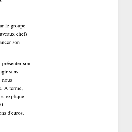
ar le groupe.
ouveaux chefs
lancer son
 présenter son
agir sans
, nous
e. A terme,
 », explique
00
lions d'euros.