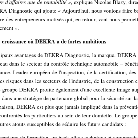
re d'affaires que de rentabilité »
, explique Nicolas Blazy, dire
A Diagnostic qui ajoute « Aujourd'hui, nous voulons faire bé
ire des entrepreneurs motivés qui, en retour, vont nous permett
pement ».
 croissance où DEKRA a de fortes ambitions
ncipaux avantages de DEKRA Diagnostic, la marque. DEKRA
seau dans le secteur du contrôle technique automobile – bénéfi
ance. Leader européen de l'inspection, de la certification, des 
es risques dans les secteurs de l'industrie, de la construction e
le groupe DEKRA profite également d'une excellente image au
dans une stratégie de partenaire global pour la sécurité sur la
a maison, DEKRA est plus que jamais impliqué dans la préventi
confrontés les particuliers au sein de leur domicile. Le group
res atouts susceptibles de séduire les futurs candidats :
nisme de formation, un back office technique et commercia