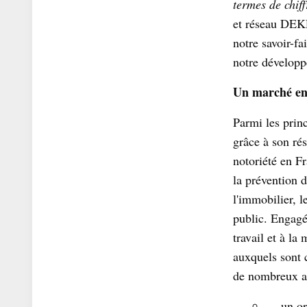
termes de chiff
et réseau DEKR
notre savoir-fa
notre dévelop
Un marché en
Parmi les pri
grâce à son ré
notoriété en Fr
la prévention d
l'immobilier, 
public. Engagé 
travail et à l
auxquels sont 
de nombreux aut
un orga