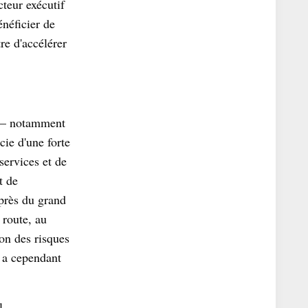
cteur exécutif
néficier de
re d'accélérer
 – notamment
cie d'une forte
services et de
t de
près du grand
 route, au
on des risques
e a cependant
l,