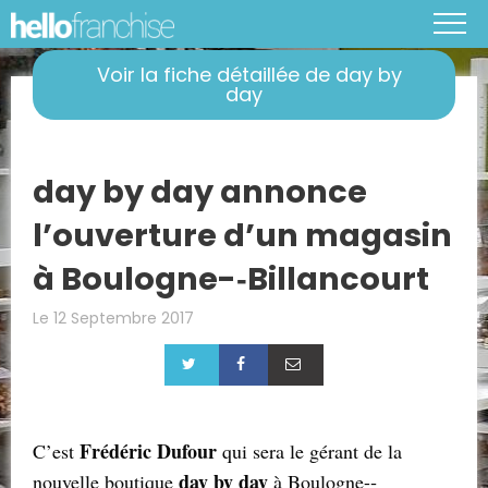
Voir la fiche détaillée de day by
day
day by day annonce
l’ouverture d’un magasin
à Boulogne-­‐Billancourt
Le 12 Septembre 2017
Frédéric Dufour
C’est
qui sera le gérant de la
day by day
nouvelle boutique
à Boulogne-­‐