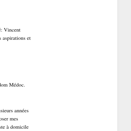
é: Vincent
 aspirations et
nidom Médoc.
usieurs années
poser mes
ste à domicile