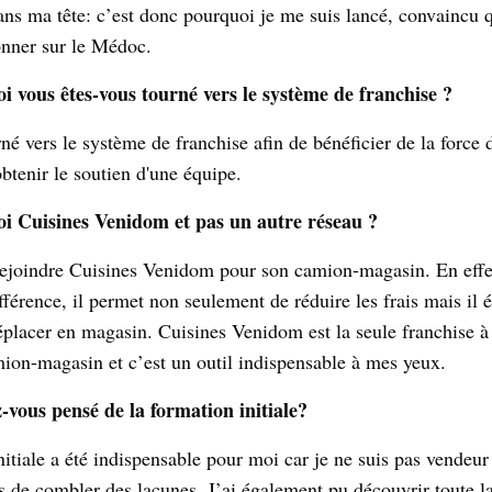
dans ma tête: c’est donc pourquoi je me suis lancé, convaincu 
onner sur le Médoc.
i vous êtes-vous tourné vers le système de franchise ?
né vers le système de franchise afin de bénéficier de la force 
btenir le soutien d'une équipe.
i Cuisines Venidom et pas un autre réseau ?
 rejoindre Cuisines Venidom pour son camion-magasin. En effet,
férence, il permet non seulement de réduire les frais mais il 
déplacer en magasin. Cuisines Venidom est la seule franchise à
ion-magasin et c’est un outil indispensable à mes yeux.
-vous pensé de la formation initiale?
itiale a été indispensable pour moi car je ne suis pas vendeur 
s de combler des lacunes. J’ai également pu découvrir toute 