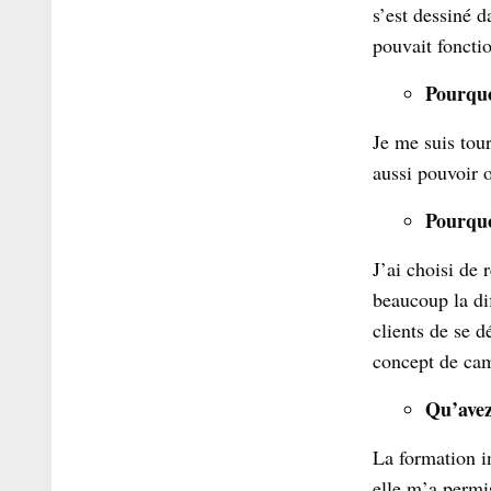
s’est dessiné 
pouvait foncti
Pourquo
Je me suis tour
aussi pouvoir o
Pourquo
J’ai choisi de
beaucoup la dif
clients de se 
concept de cam
Qu’avez
La formation in
elle m’a permi