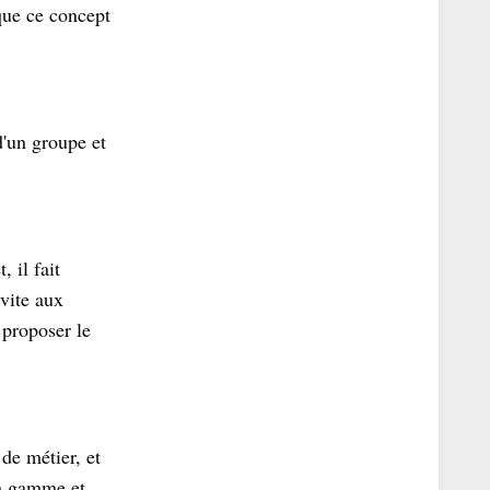
que ce concept
d'un groupe et
 il fait
évite aux
 proposer le
de métier, et
la gamme et