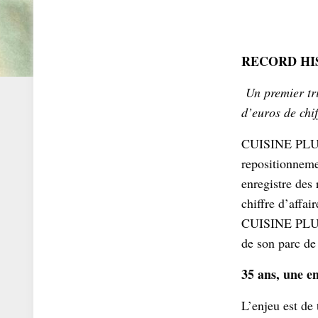
RECORD HI
Un premier tri
d’euros de chi
CUISINE PLUS 
repositionnem
enregistre des
chiffre d’affa
CUISINE PLUS q
de son parc d
35 ans, une 
L’enjeu est de