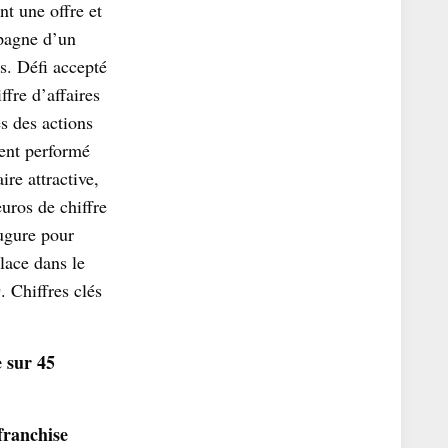
nt une offre et
pagne d’un
s. Défi accepté
fre d’affaires
s des actions
ment performé
re attractive,
euros de chiffre
ugure pour
lace dans le
. Chiffres clés
 sur 45
franchise