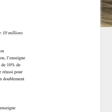
e 10 millions
son
on, l’enseigne
ès de 10% de
e réussi pour
un doublement
’enseigne