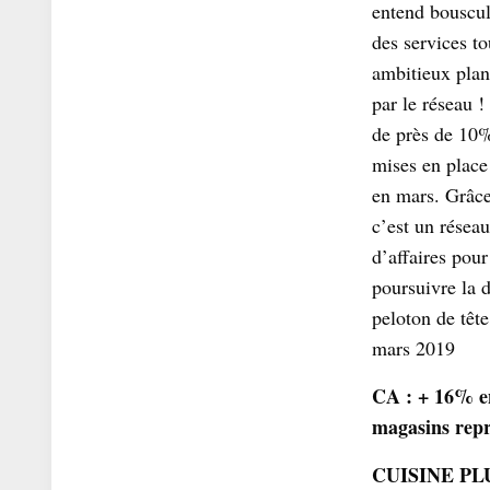
entend bouscul
des services t
ambitieux plan
par le réseau 
de près de 10%
mises en place
en mars. Grâce
c’est un réseau
d’affaires pou
poursuivre la 
peloton de têt
mars 2019
CA : + 16% e
magasins repr
CUISINE PLUS,