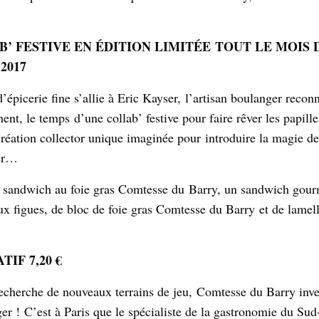
’ FESTIVE EN ÉDITION LIMITÉE TOUT LE MOIS 
2017
’épicerie fine s’allie à Eric Kayser,
l’artisan boulanger recon
ment, le temps
d’une collab’ festive pour faire rêver les papill
réation collector unique imaginée pour
introduire la magie de
ner…
andwich au foie gras Comtesse du
Barry, un sandwich gour
ux figues, de bloc de foie gras Comtesse du Barry
et de lame
TIF 7,20 €
recherche de nouveaux terrains de jeu,
Comtesse du Barry inve
ger !
C’est à Paris que le spécialiste de la gastronomie du Su