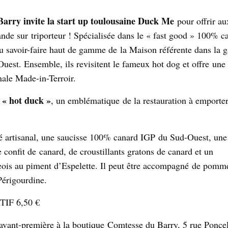
arry invite la start up toulousaine Duck Me
pour offrir au
nde sur triporteur ! Spécialisée dans le « fast good » 100% 
u savoir-faire haut de gamme de la Maison référente dans la 
uest. Ensemble, ils revisitent le fameux hot dog et offre une
nale Made-in-Terroir.
« hot duck »
, un emblématique de la restauration à emporte
é artisanal, une saucisse 100% canard IGP du Sud-Ouest, un
 confit de canard, de croustillants gratons de canard et un
ois au piment d’Espelette. Il peut être accompagné de pomme
Périgourdine.
IF 6,50 €
avant-première à la boutique Comtesse du Barry, 5 rue Poncel