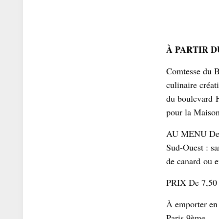
À PARTIR DU
Comtesse du Ba
culinaire créat
du boulevard 
pour la Maison
AU MENU Des s
Sud-Ouest : sa
de canard ou e
PRIX De 7,50 
À emporter en 
Paris 9ème.