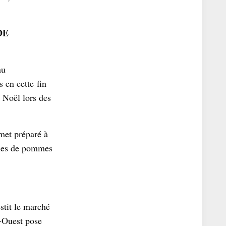
DE
nu
es en cette
fin
 Noël lors des
met préparé à
lles de pommes
stit le marché
d-Ouest pose