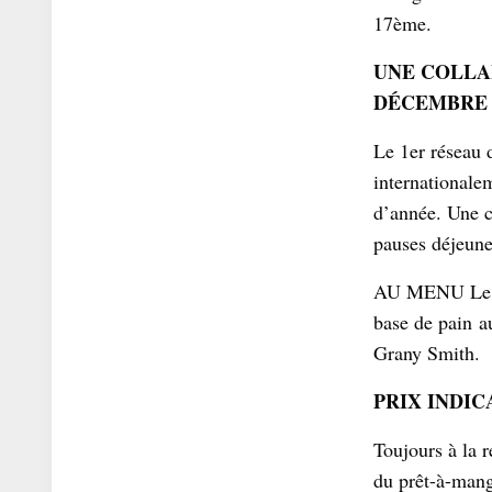
17ème.
UNE COLLAB
DÉCEMBRE 
Le 1er réseau d
internationale
d’année. Une c
pauses déjeu
AU MENU Le s
base de pain
a
Grany Smith.
PRIX INDICA
Toujours à la 
du prêt-à-man