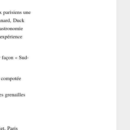
x parisiens une
canard, Duck
gastronomie
 expérience
r façon « Sud-
e compotée
s grenailles
et, Paris