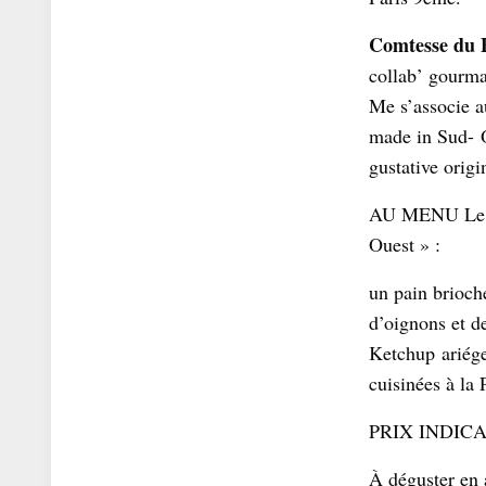
Comtesse du B
collab’ gourma
Me s’associe a
made in Sud- O
gustative origi
AU MENU Le
Ouest » :
un pain brioch
d’oignons et de
Ketchup ariége
cuisinées à la 
PRIX INDICAT
À déguster en 