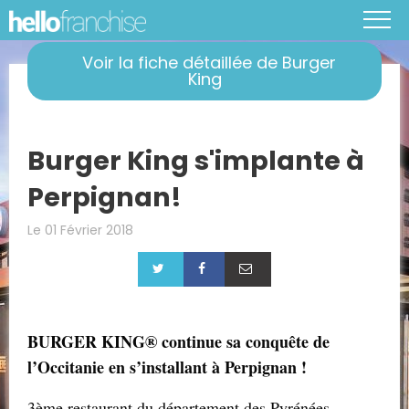
Voir la fiche détaillée de Burger
King
Burger King s'implante à
Perpignan!
Le 01 Février 2018
BURGER KING® continue sa conquête de
l’Occitanie en s’installant à Perpignan !
3ème restaurant du département des Pyrénées-