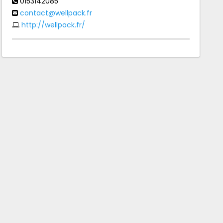
0153142085
contact@wellpack.fr
http://wellpack.fr/