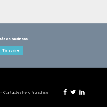
ités de business
S'inscrire
 -
Contactez Hello Franchise