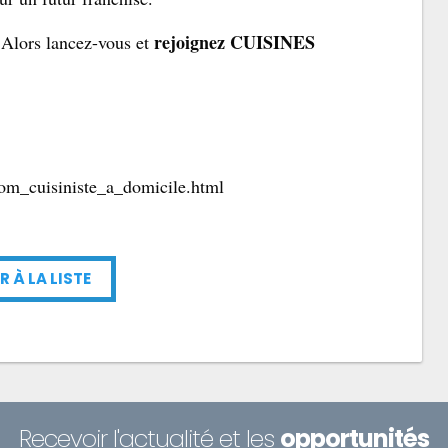
rejoignez CUISINES
! Alors lancez-vous et
idom_cuisiniste_a_domicile.html
R À LA LISTE
Recevoir l'actualité et les
opportunités