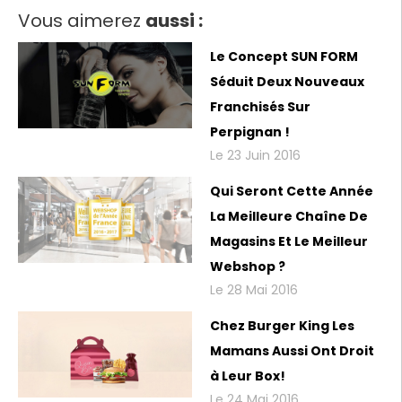
Vous aimerez
aussi :
Le Concept SUN FORM
Séduit Deux Nouveaux
Franchisés Sur
Perpignan !
Le 23 Juin 2016
Qui Seront Cette Année
La Meilleure Chaîne De
Magasins Et Le Meilleur
Webshop ?
Le 28 Mai 2016
Chez Burger King Les
Mamans Aussi Ont Droit
à Leur Box!
Le 24 Mai 2016