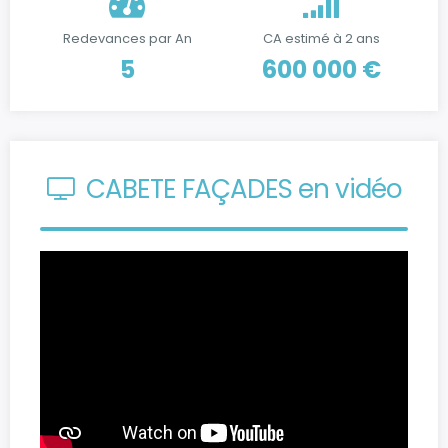
Redevances par An
CA estimé à 2 ans
5
600 000 €
CABETE FAÇADES en vidéo